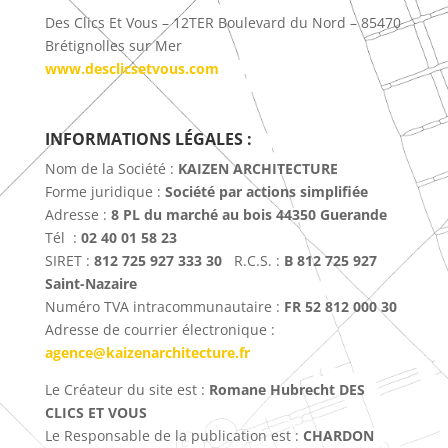
Des Clics Et Vous – 12TER Boulevard du Nord – 85470
Brétignolles sur Mer
www.desclicsetvous.com
INFORMATIONS LÉGALES :
Nom de la Société :
KAIZEN ARCHITECTURE
Forme juridique :
Société par actions simplifiée
Adresse :
8 PL du marché au bois 44350 Guerande
Tél :
02 40 01 58 23
SIRET :
812 725 927 333 30
R.C.S. :
B 812 725 927
Saint-Nazaire
Numéro TVA intracommunautaire :
FR 52 812 000 30
Adresse de courrier électronique :
agence@kaizenarchitecture.fr
Le Créateur du site est :
Romane Hubrecht
DES
CLICS ET VOUS
Le Responsable de la publication est :
CHARDON