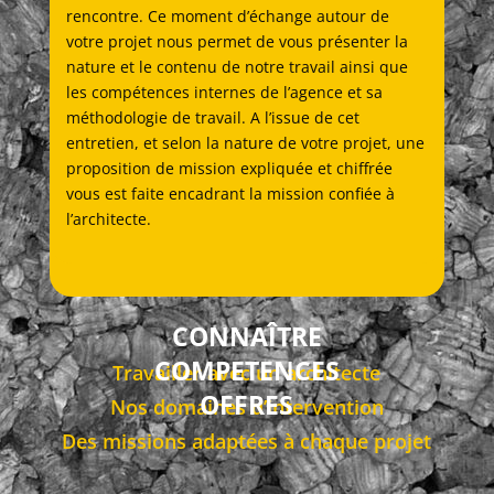
rencontre. Ce moment d’échange autour de
votre projet nous permet de vous présenter la
nature et le contenu de notre travail ainsi que
les compétences internes de l’agence et sa
méthodologie de travail. A l’issue de cet
entretien, et selon la nature de votre projet, une
proposition de mission expliquée et chiffrée
vous est faite encadrant la mission confiée à
l’architecte.
CONNAÎTRE
COMPETENCES
Travailler avec un architecte
OFFRES
Nos domaines d’intervention
Des missions adaptées à chaque projet